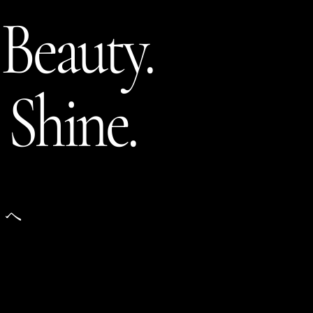
 Beauty.
 Shine.
さ
へ