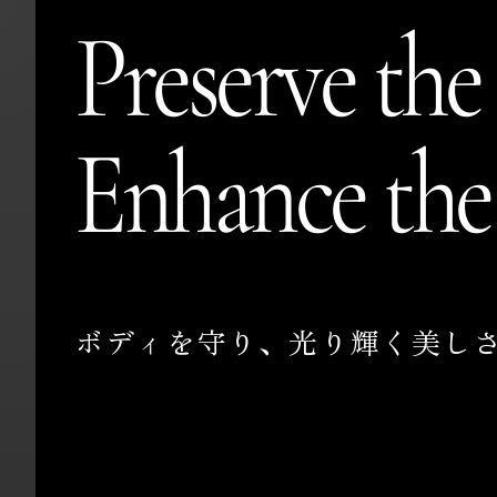
Preserve the
Enhance the
ボ
デ
ィ
を
守
り
、
光
り
輝
く
美
し